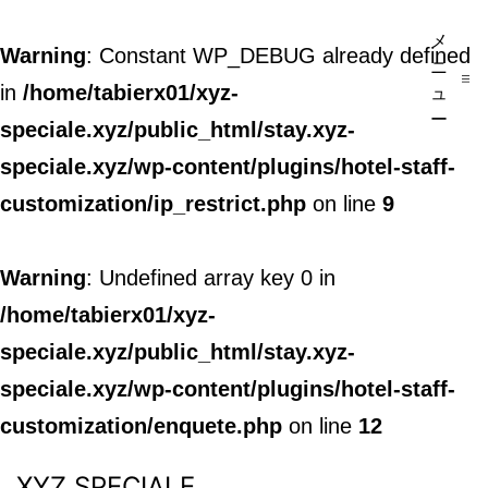
メ
Warning
: Constant WP_DEBUG already defined
ニ
in
/home/tabierx01/xyz-
ュ
ー
speciale.xyz/public_html/stay.xyz-
speciale.xyz/wp-content/plugins/hotel-staff-
customization/ip_restrict.php
on line
9
Warning
: Undefined array key 0 in
/home/tabierx01/xyz-
speciale.xyz/public_html/stay.xyz-
speciale.xyz/wp-content/plugins/hotel-staff-
customization/enquete.php
on line
12
XYZ SPECIALE