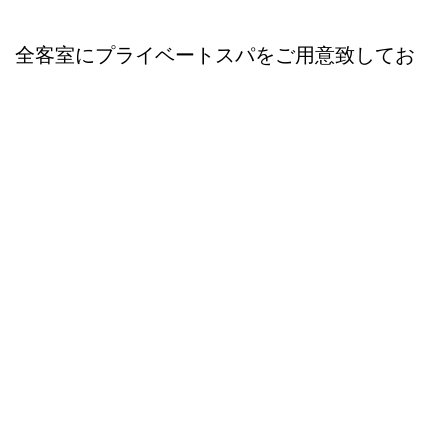
全客室にプライベートスパをご用意致してお
ります
温泉は化粧水のような
PH9.9のアルカリ泉の椿温泉でございます
絶景を眺めながらの入浴は、
本当に特別な癒しになる事でしょう。