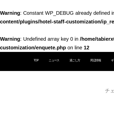
Warning
: Constant WP_DEBUG already defined 
content/plugins/hotel-staff-customization/ip_re
Warning
: Undefined array key 0 in
/home/tabierx
customization/enquete.php
on line
12
TOP
ニュース
過ごし方
周辺情報
ギ
チ