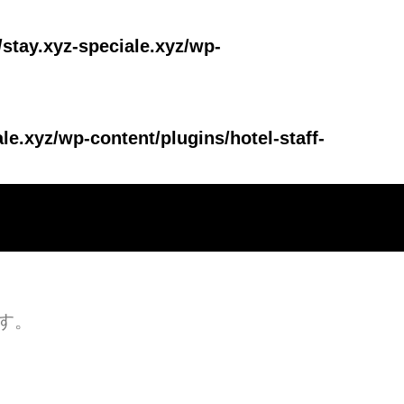
/stay.xyz-speciale.xyz/wp-
le.xyz/wp-content/plugins/hotel-staff-
す。